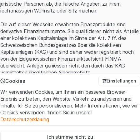
juristische Personen ab, die falsche Angaben zu ihrem
rechtmässigen Wohnsitz oder Sitz machen.
Die auf dieser Webseite erwähnten Finanzprodukte sind
derivative Finanzinstrumente. Sie qualifizieren nicht als Anteile
einer kollektiven Kapitalanlage im Sinne der Art. 7 ff. des
Schweizerischen Bundesgesetzes über die kollektiven
Kapitalanlagen (KAG) und sind daher weder registriert noch
von der Eidgenössischen Finanzmarktaufsicht FINMA
überwacht. Anleger geniessen nicht den durch das KAG
vermittelten spezifischen Anlegerschutz.
Cookies
Einstellungen
Anwendungsbedingungen und rechtliche Informationen
Wir verwenden Cookies, um Ihnen ein besseres Browser-
Mit dem Zugriff auf diese Website der Leonteq Securities AG
Erlebnis zu bieten, den Website-Verkehr zu analysieren und
(die "Website") erklären Sie, dass Sie die rechtlichen
Inhalte für Sie zu personalisieren. Mehr Informationen, wie wir
Informationen und die wichtigen Hinweise und
Cookies verwenden, finden Sie in unserer
Nutzungsbedingungen
verstanden haben und akzeptieren.
Datenschutzerklärung
Wenn Sie mit den Nutzungsbedingungen nicht einverstanden
sind, unterlassen Sie bitte den Zugriff auf diese Website.
Zwingend notwendig
Ich stimme nicht zu
Diese Cookies sind für die Website erforderlich und können nicht