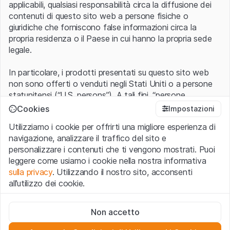
applicabili, qualsiasi responsabilità circa la diffusione dei
contenuti di questo sito web a persone fisiche o
giuridiche che forniscono false informazioni circa la
propria residenza o il Paese in cui hanno la propria sede
legale.
In particolare, i prodotti presentati su questo sito web
non sono offerti o venduti negli Stati Uniti o a persone
statunitensi (“U.S. persons”). A tali fini, “persone
statunitensi” vanno intese nel significato ad esse ascritto
Cookies
Impostazioni
nel Regulation S dello United States Securities Act of
Utilizziamo i cookie per offrirti una migliore esperienza di
1933 che include le persone residenti negli Stati Uniti
navigazione, analizzare il traffico del sito e
d’America, le società per azioni e le altre forme societarie
personalizzare i contenuti che ti vengono mostrati. Puoi
americane.
leggere come usiamo i cookie nella nostra informativa
sulla privacy
. Utilizzando il nostro sito, acconsenti
Condizioni di utilizzo e informazioni legali
all’utilizzo dei cookie.
Con l’accesso al sito web (di seguito, il “Sito”) si dichiara
di aver compreso e di accettare le informazioni legali, le
Cookie strettamente necessari
avvertenze importanti e le condizioni di utilizzo ivi rese
Non accetto
Questi cookie sono necessari per il funzionamento del sito
disponibili.
Nel caso in cui le
Condizioni di utilizzo
non
web e non possono essere disattivati.