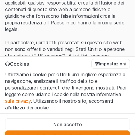
applicabili, qualsiasi responsabilità circa la diffusione dei
contenuti di questo sito web a persone fisiche o
giuridiche che forniscono false informazioni circa la
propria residenza o il Paese in cui hanno la propria sede
legale.
In particolare, i prodotti presentati su questo sito web
non sono offerti o venduti negli Stati Uniti o a persone
statunitensi (“U.S. persons”). A tali fini, “persone
statunitensi” vanno intese nel significato ad esse ascritto
Cookies
Impostazioni
nel Regulation S dello United States Securities Act of
Utilizziamo i cookie per offrirti una migliore esperienza di
1933 che include le persone residenti negli Stati Uniti
navigazione, analizzare il traffico del sito e
d’America, le società per azioni e le altre forme societarie
personalizzare i contenuti che ti vengono mostrati. Puoi
americane.
leggere come usiamo i cookie nella nostra informativa
sulla privacy
. Utilizzando il nostro sito, acconsenti
Condizioni di utilizzo e informazioni legali
all’utilizzo dei cookie.
Con l’accesso al sito web (di seguito, il “Sito”) si dichiara
di aver compreso e di accettare le informazioni legali, le
Cookie strettamente necessari
avvertenze importanti e le condizioni di utilizzo ivi rese
Non accetto
Questi cookie sono necessari per il funzionamento del sito
disponibili.
Nel caso in cui le
Condizioni di utilizzo
non
web e non possono essere disattivati.