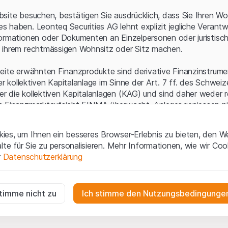
Serverfehler.
site besuchen, bestätigen Sie ausdrücklich, dass Sie Ihren Wo
 haben. Leonteq Securities AG lehnt explizit jegliche Verantw
ormationen oder Dokumenten an Einzelpersonen oder juristisc
 ihrem rechtmässigen Wohnsitz oder Sitz machen.
eite erwähnten Finanzprodukte sind derivative Finanzinstrument
ner kollektiven Kapitalanlage im Sinne der Art. 7 ff. des Schwei
 die kollektiven Kapitalanlagen (KAG) und sind daher weder r
n Finanzmarktaufsicht FINMA überwacht. Anleger geniessen n
ezifischen Anlegerschutz.
es, um Ihnen ein besseres Browser-Erlebnis zu bieten, den W
ungen und rechtliche Informationen
alte für Sie zu personalisieren. Mehr Informationen, wie wir Co
 diese Website der Leonteq Securities AG (die "Website") erklär
r
Datenschutzerklärung
tionen und die wichtigen Hinweise und
Nutzungsbedingungen
v
nn Sie mit den Nutzungsbedingungen nicht einverstanden sind,
ig
f diese Website.
r die Website erforderlich und können nicht deaktiviert werden.
stimme nicht zu
Ich stimme den Nutzungsbedingungen
n
lgüterrechte (wie z.B. Urheber¬, Design¬ und Markenrechte) a
gen die Interaktionen der Website-Besucher in anonymer Form, um d
 Material liegen bei Leonteq Securities AG oder Plattform-Par