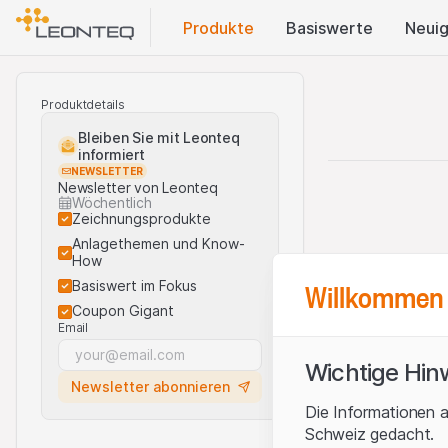
Produkte
Basis​werte
Neuig
Produktdetails
Bleiben Sie mit Leonteq
informiert
NEWSLETTER
Newsletter von Leonteq
Wöchentlich
Zeichnungsprodukte
Anlagethemen und Know-
How
Willkommen 
Basiswert im Fokus
Coupon Gigant
Email
Wichtige Hin
Newsletter abonnieren
Die Informationen a
Schweiz gedacht.