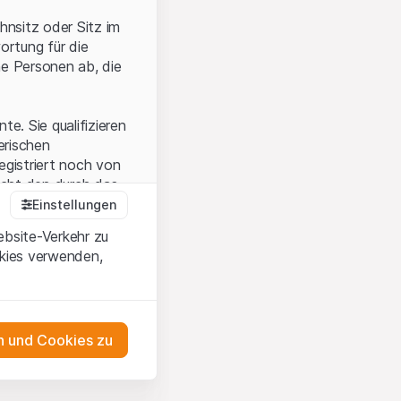
hnsitz oder Sitz im
ortung für die
he Personen ab, die
e. Sie qualifizieren
zerischen
egistriert noch von
icht den durch das
Einstellungen
ebsite-Verkehr zu
okies verwenden,
en Sie, dass Sie die
erstanden haben
 unterlassen Sie
 und Cookies zu
n dem auf der
as Engagement
tnern, welche die