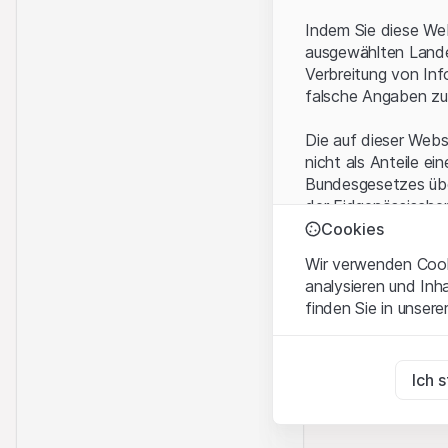
Indem Sie diese Web
ausgewählten Landes
Verbreitung von Inf
falsche Angaben zu
Die auf dieser Webs
nicht als Anteile ei
Bundesgesetzes über
der Eidgenössische
KAG vermittelten sp
Cookies
Wir verwenden Cooki
Anwendungsbeding
analysieren und Inh
Mit dem Zugriff auf
finden Sie in unsere
rechtlichen Informa
und akzeptieren. We
Zwingend notwend
bitte den Zugriff au
Diese Cookies sind fü
Ich 
Eigentumsrechte
Zu Analysezwecke
Sämtliche Immateria
Diese Cookies verfol
Website enthaltenen