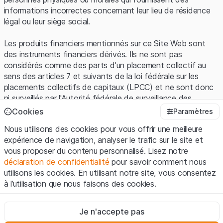
informations incorrectes concernant leur lieu de résidence
légal ou leur siège social.
Les produits financiers mentionnés sur ce Site Web sont
des instruments financiers dérivés. Ils ne sont pas
considérés comme des parts d'un placement collectif au
sens des articles 7 et suivants de la loi fédérale sur les
placements collectifs de capitaux (LPCC) et ne sont donc
ni surveillés par l'Autorité fédérale de surveillance des
marchés financiers (FINMA) ni enregistrés auprès de la
Cookies
Paramètres
FINMA. Les investisseurs ne bénéficient pas de la
Nous utilisons des cookies pour vous offrir une meilleure
protection spécifique des investisseurs prévue par la LPCC.
expérience de navigation, analyser le trafic sur le site et
vous proposer du contenu personnalisé. Lisez notre
Conditions d'utilisation et informations juridiques
déclaration de confidentialité
pour savoir comment nous
En utilisant le Site Web de Leonteq Securities AG (ci-après
utilisons les cookies. En utilisant notre site, vous consentez
"Site Web"), vous confirmez que vous avez compris et que
à l’utilisation que nous faisons des cookies.
vous acceptez les informations juridiques, les notes
importantes et les
Conditions d'utilisation
présentées ici. Si
Strictement nécessaires
vous n'acceptez pas les Conditions d'utilisation, veuillez-
Je n'accepte pas
Ces cookies sont nécessaires au bon fonctionnement du site
vous abstenir d'utiliser ce Site Web.
Internet et ne peuvent pas être désactivés.