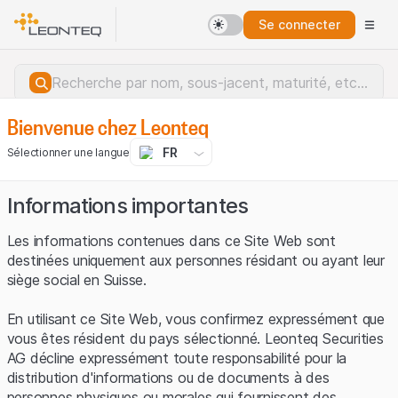
Se connecter
Bienvenue chez Leonteq
FR
Sélectionner une langue
Informations importantes
Les informations contenues dans ce Site Web sont
destinées uniquement aux personnes résidant ou ayant leur
siège social en Suisse.
En utilisant ce Site Web, vous confirmez expressément que
vous êtes résident du pays sélectionné. Leonteq Securities
AG décline expressément toute responsabilité pour la
distribution d'informations ou de documents à des
Erreur du serveur.
personnes physiques ou morales qui fournissent des