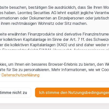
Serverfehler.
site besuchen, bestätigen Sie ausdrücklich, dass Sie Ihren Wo
 haben. Leonteq Securities AG lehnt explizit jegliche Verantw
ormationen oder Dokumenten an Einzelpersonen oder juristisc
 ihrem rechtmässigen Wohnsitz oder Sitz machen.
eite erwähnten Finanzprodukte sind derivative Finanzinstrument
ner kollektiven Kapitalanlage im Sinne der Art. 7 ff. des Schwei
 die kollektiven Kapitalanlagen (KAG) und sind daher weder r
n Finanzmarktaufsicht FINMA überwacht. Anleger geniessen n
ezifischen Anlegerschutz.
es, um Ihnen ein besseres Browser-Erlebnis zu bieten, den W
ungen und rechtliche Informationen
alte für Sie zu personalisieren. Mehr Informationen, wie wir Co
 diese Website der Leonteq Securities AG (die "Website") erklär
r
Datenschutzerklärung
tionen und die wichtigen Hinweise und
Nutzungsbedingungen
v
nn Sie mit den Nutzungsbedingungen nicht einverstanden sind,
ig
f diese Website.
r die Website erforderlich und können nicht deaktiviert werden.
stimme nicht zu
Ich stimme den Nutzungsbedingungen
n
lgüterrechte (wie z.B. Urheber¬, Design¬ und Markenrechte) a
gen die Interaktionen der Website-Besucher in anonymer Form, um d
 Material liegen bei Leonteq Securities AG oder Plattform-Par