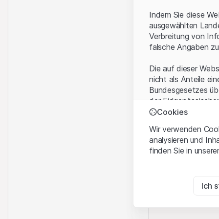
Indem Sie diese Web
ausgewählten Landes
Verbreitung von Inf
falsche Angaben zu
Die auf dieser Webs
nicht als Anteile ei
Bundesgesetzes über
der Eidgenössische
KAG vermittelten sp
Cookies
Wir verwenden Cooki
Anwendungsbeding
analysieren und Inh
Mit dem Zugriff auf
finden Sie in unsere
rechtlichen Informa
und akzeptieren. We
Zwingend notwend
bitte den Zugriff au
Diese Cookies sind fü
Ich 
Eigentumsrechte
Zu Analysezwecke
Sämtliche Immateria
Diese Cookies verfol
Website enthaltenen