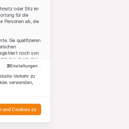
hnsitz oder Sitz im
ortung für die
he Personen ab, die
e. Sie qualifizieren
zerischen
egistriert noch von
icht den durch das
Einstellungen
ebsite-Verkehr zu
okies verwenden,
en Sie, dass Sie die
erstanden haben
 unterlassen Sie
 und Cookies zu
n dem auf der
as Engagement
tnern, welche die