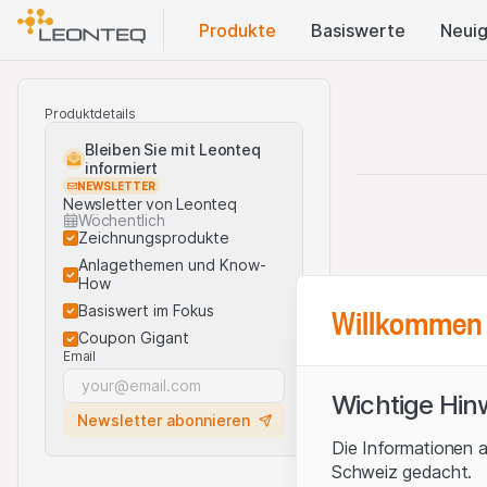
Produkte
Basis​werte
Neuig
Produktdetails
Bleiben Sie mit Leonteq
informiert
NEWSLETTER
Newsletter von Leonteq
Wöchentlich
Zeichnungsprodukte
Anlagethemen und Know-
How
Willkommen 
Basiswert im Fokus
Coupon Gigant
Email
Wichtige Hin
Newsletter abonnieren
Die Informationen a
Schweiz gedacht.