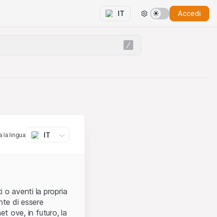
Accedi
IT
IT
 la lingua
 o aventi la propria
nte di essere
et ove, in futuro, la