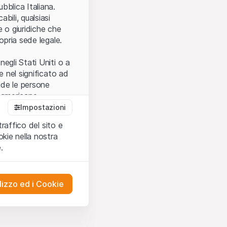
.
bblica Italiana.
bili, qualsiasi
e o giuridiche che
opria sede legale.
egli Stati Uniti o a
e nel significato ad
ude le persone
e americane.
Impostazioni
traffico del sito e
cettare le
kie nella nostra
ibili.
Nel caso in
.
ere l’utilizzo del
tivati.
lizzo ed i Cookie
del Sito”) contenuti o
presentano né
 comprendere
ities AG, EFG