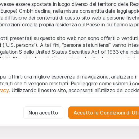
Errore del server
vesse essere spostata in luogo diverso dal territorio della Repu
Europe) GmbH declina, nella misura consentita dalle leggi applica
 la diffusione dei contenuti di questo sito web a persone fisich
ormazioni circa la propria residenza o il Paese in cui hanno la pr
odotti presentati su questo sito web non sono offerti o venduti n
 (“U.S. persons”). A tali fini, “persone statunitensi” vanno intes
egulation S dello United States Securities Act of 1933 che incl
 Uniti d’America, le società per azioni e le altre forme societari
zo e informazioni legali
per offrirti una migliore esperienza di navigazione, analizzare il 
o web (di seguito, il “Sito”) si dichiara di aver compreso e di ac
ntenuti che ti vengono mostrati. Puoi leggere come usiamo i coo
le avvertenze importanti e le condizioni di utilizzo ivi rese dispon
ivacy
. Utilizzando il nostro sito, acconsenti all’utilizzo dei cookie
 utilizzo
non siano accettate, l’utente è tenuto ad interromp
te necessari
cessari per il funzionamento del sito web e non possono essere disat
Non accetto
Accetto le Condizioni di Uti
 o invito ad acquistare
odotti, i dati, i servizi, gli strumenti, i documenti (i “Contenuti 
 Sito web hanno esclusivamente finalità informative e non rap
no in forma anonima le interazioni dei visitatori con il sito web per
tazione all’acquisto o alla vendita di prodotti di Leonteq Secur
to degli utenti.