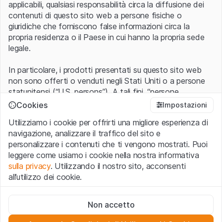
applicabili, qualsiasi responsabilità circa la diffusione dei
contenuti di questo sito web a persone fisiche o
giuridiche che forniscono false informazioni circa la
propria residenza o il Paese in cui hanno la propria sede
legale.
In particolare, i prodotti presentati su questo sito web
non sono offerti o venduti negli Stati Uniti o a persone
statunitensi (“U.S. persons”). A tali fini, “persone
statunitensi” vanno intese nel significato ad esse ascritto
Cookies
Impostazioni
nel Regulation S dello United States Securities Act of
Utilizziamo i cookie per offrirti una migliore esperienza di
1933 che include le persone residenti negli Stati Uniti
navigazione, analizzare il traffico del sito e
d’America, le società per azioni e le altre forme societarie
personalizzare i contenuti che ti vengono mostrati. Puoi
americane.
leggere come usiamo i cookie nella nostra informativa
sulla privacy
. Utilizzando il nostro sito, acconsenti
Condizioni di utilizzo e informazioni legali
all’utilizzo dei cookie.
Con l’accesso al sito web (di seguito, il “Sito”) si dichiara
di aver compreso e di accettare le informazioni legali, le
Cookie strettamente necessari
avvertenze importanti e le condizioni di utilizzo ivi rese
Non accetto
Questi cookie sono necessari per il funzionamento del sito
disponibili.
Nel caso in cui le
Condizioni di utilizzo
non
web e non possono essere disattivati.