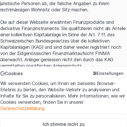
juristische Personen ab, die falsche Angaben zu ihrem
rechtmässigen Wohnsitz oder Sitz machen.
Die auf dieser Webseite erwähnten Finanzprodukte sind
derivative Finanzinstrumente. Sie qualifizieren nicht als Anteile
einer kollektiven Kapitalanlage im Sinne der Art. 7 ff. des
Schweizerischen Bundesgesetzes über die kollektiven
Kapitalanlagen (KAG) und sind daher weder registriert noch
von der Eidgenössischen Finanzmarktaufsicht FINMA
überwacht. Anleger geniessen nicht den durch das KAG
vermittelten spezifischen Anlegerschutz.
Cookies
Einstellungen
Anwendungsbedingungen und rechtliche Informationen
Wir verwenden Cookies, um Ihnen ein besseres Browser-
Mit dem Zugriff auf diese Website der Leonteq Securities AG
Erlebnis zu bieten, den Website-Verkehr zu analysieren und
(die "Website") erklären Sie, dass Sie die rechtlichen
Inhalte für Sie zu personalisieren. Mehr Informationen, wie wir
Informationen und die wichtigen Hinweise und
Cookies verwenden, finden Sie in unserer
Nutzungsbedingungen
verstanden haben und akzeptieren.
Datenschutzerklärung
Wenn Sie mit den Nutzungsbedingungen nicht einverstanden
sind, unterlassen Sie bitte den Zugriff auf diese Website.
Zwingend notwendig
Ich stimme nicht zu
Diese Cookies sind für die Website erforderlich und können nicht