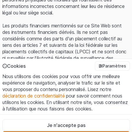
informations incorrectes concernant leur lieu de résidence
légal ou leur siège social.
Les produits financiers mentionnés sur ce Site Web sont
des instruments financiers dérivés. Ils ne sont pas
considérés comme des parts d'un placement collectif au
sens des articles 7 et suivants de la loi fédérale sur les
placements collectifs de capitaux (LPCC) et ne sont donc
ni surveillés par l'Autorité fédérale de surveillance des
marchés financiers (FINMA) ni enregistrés auprès de la
Cookies
Paramètres
FINMA. Les investisseurs ne bénéficient pas de la
Nous utilisons des cookies pour vous offrir une meilleure
protection spécifique des investisseurs prévue par la LPCC.
expérience de navigation, analyser le trafic sur le site et
vous proposer du contenu personnalisé. Lisez notre
Conditions d'utilisation et informations juridiques
déclaration de confidentialité
pour savoir comment nous
En utilisant le Site Web de Leonteq Securities AG (ci-après
utilisons les cookies. En utilisant notre site, vous consentez
"Site Web"), vous confirmez que vous avez compris et que
à l’utilisation que nous faisons des cookies.
vous acceptez les informations juridiques, les notes
importantes et les
Conditions d'utilisation
présentées ici. Si
Strictement nécessaires
vous n'acceptez pas les Conditions d'utilisation, veuillez-
Je n'accepte pas
Ces cookies sont nécessaires au bon fonctionnement du site
vous abstenir d'utiliser ce Site Web.
Internet et ne peuvent pas être désactivés.