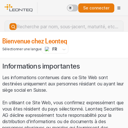
Se connecter
Bienvenue chez Leonteq
FR
Sélectionner une langue
Informations importantes
Les informations contenues dans ce Site Web sont
destinées uniquement aux personnes résidant ou ayant leur
siège social en Suisse.
En utilisant ce Site Web, vous confirmez expressément que
vous êtes résident du pays sélectionné. Leonteq Securities
AG décline expressément toute responsabilité pour la
distribution d'informations ou de documents à des
Erreur du serveur.
personnes physiques ou morales qui fournissent des