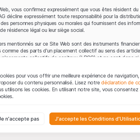
Erreur du serveur
e Web, vous confirmez expressément que vous êtes résident du 
AG décline expressément toute responsabilité pour la distributi
es personnes physiques ou morales qui fournissent des infor
de résidence légal ou leur siège social.
ers mentionnés sur ce Site Web sont des instruments financiers
 comme des parts d'un placement collectif au sens des article
les placements collectifs de capitaux (LPCC) et ne sont donc ni 
 de surveillance des marchés financiers (FINMA) ni enregistrés 
 bénéficient pas de la protection spécifique des investisseurs
ookies pour vous offrir une meilleure expérience de navigation, 
 proposer du contenu personnalisé. Lisez notre
déclaration de co
ation et informations juridiques
utilisons les cookies. En utilisant notre site, vous consentez à 
e Web de Leonteq Securities AG (ci-après "Site Web"), vous con
okies.
 vous acceptez les informations juridiques, les notes important
ion
présentées ici. Si vous n'acceptez pas les Conditions d'utili
aires
e Site Web.
ssaires au bon fonctionnement du site Internet et ne peuvent pas ê
Je n'accepte pas
J'accepte les Conditions d'Utilisati
iétaires
ropriété intellectuelle (par exemple, les droits d'auteur, de con
es interactions des visiteurs du site Internet de manière anonyme po
 matériel présenté sur le Site Web appartiennent à Leonteq Sec