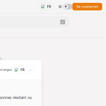
Se connecter
FR
FR
ne langue
sonnes résidant ou