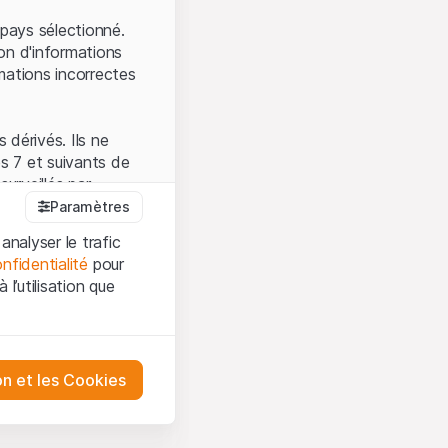
.
pays sélectionné.
on d'informations
mations incorrectes
 dérivés. Ils ne
s 7 et suivants de
surveillés par
auprès de la FINMA.
Paramètres
 prévue par la LPCC.
analyser le trafic
nfidentialité
pour
l’utilisation que
firmez que vous
es et les
sation, veuillez-vous
tre désactivés.
on et les Cookies
ception et de
ur mieux
urities AG ou à ses