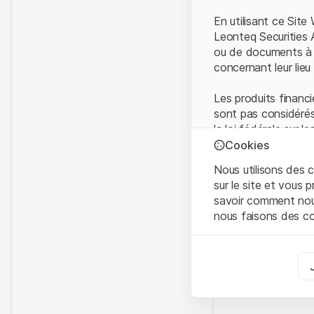
En utilisant ce Sit
Leonteq Securities 
ou de documents à d
concernant leur lieu 
Les produits financi
sont pas considérés
la loi fédérale sur 
l'Autorité fédérale
Cookies
Les investisseurs ne
Nous utilisons des c
sur le site et vous
Conditions d'utilis
savoir comment nous 
En utilisant le Sit
nous faisons des co
avez compris et que
Conditions d'utilisat
Strictement nécess
abstenir d'utiliser c
Ces cookies sont néce
Informations propr
Analyses
Tous les droits de p
Ces cookies suivent l
marque) relatifs au