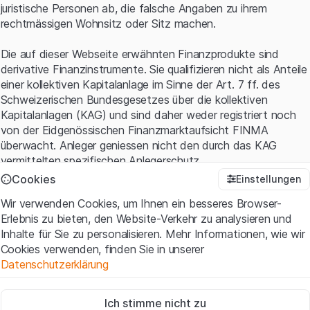
juristische Personen ab, die falsche Angaben zu ihrem
rechtmässigen Wohnsitz oder Sitz machen.
Die auf dieser Webseite erwähnten Finanzprodukte sind
derivative Finanzinstrumente. Sie qualifizieren nicht als Anteile
einer kollektiven Kapitalanlage im Sinne der Art. 7 ff. des
Schweizerischen Bundesgesetzes über die kollektiven
Kapitalanlagen (KAG) und sind daher weder registriert noch
von der Eidgenössischen Finanzmarktaufsicht FINMA
überwacht. Anleger geniessen nicht den durch das KAG
vermittelten spezifischen Anlegerschutz.
Cookies
Einstellungen
Anwendungsbedingungen und rechtliche Informationen
Wir verwenden Cookies, um Ihnen ein besseres Browser-
Mit dem Zugriff auf diese Website der Leonteq Securities AG
Erlebnis zu bieten, den Website-Verkehr zu analysieren und
(die "Website") erklären Sie, dass Sie die rechtlichen
Inhalte für Sie zu personalisieren. Mehr Informationen, wie wir
Informationen und die wichtigen Hinweise und
Cookies verwenden, finden Sie in unserer
Nutzungsbedingungen
verstanden haben und akzeptieren.
Datenschutzerklärung
Wenn Sie mit den Nutzungsbedingungen nicht einverstanden
sind, unterlassen Sie bitte den Zugriff auf diese Website.
Zwingend notwendig
Ich stimme nicht zu
Diese Cookies sind für die Website erforderlich und können nicht