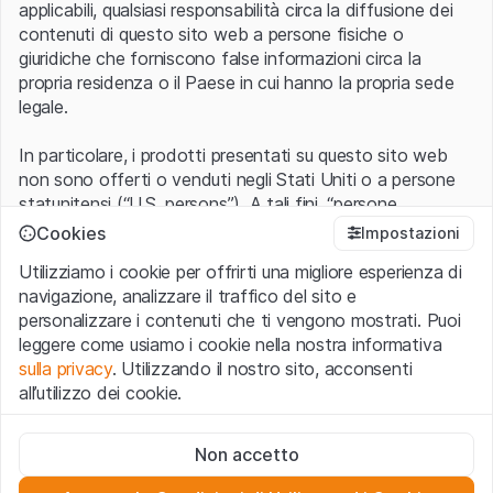
applicabili, qualsiasi responsabilità circa la diffusione dei
contenuti di questo sito web a persone fisiche o
giuridiche che forniscono false informazioni circa la
propria residenza o il Paese in cui hanno la propria sede
legale.
In particolare, i prodotti presentati su questo sito web
non sono offerti o venduti negli Stati Uniti o a persone
statunitensi (“U.S. persons”). A tali fini, “persone
statunitensi” vanno intese nel significato ad esse ascritto
Cookies
Impostazioni
nel Regulation S dello United States Securities Act of
Utilizziamo i cookie per offrirti una migliore esperienza di
1933 che include le persone residenti negli Stati Uniti
navigazione, analizzare il traffico del sito e
d’America, le società per azioni e le altre forme societarie
personalizzare i contenuti che ti vengono mostrati. Puoi
americane.
leggere come usiamo i cookie nella nostra informativa
sulla privacy
. Utilizzando il nostro sito, acconsenti
Condizioni di utilizzo e informazioni legali
all’utilizzo dei cookie.
Con l’accesso al sito web (di seguito, il “Sito”) si dichiara
di aver compreso e di accettare le informazioni legali, le
Cookie strettamente necessari
avvertenze importanti e le condizioni di utilizzo ivi rese
Non accetto
Questi cookie sono necessari per il funzionamento del sito
disponibili.
Nel caso in cui le
Condizioni di utilizzo
non
web e non possono essere disattivati.