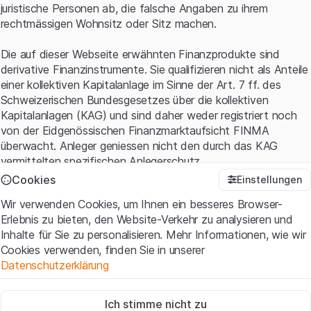
juristische Personen ab, die falsche Angaben zu ihrem
rechtmässigen Wohnsitz oder Sitz machen.
Die auf dieser Webseite erwähnten Finanzprodukte sind
derivative Finanzinstrumente. Sie qualifizieren nicht als Anteile
einer kollektiven Kapitalanlage im Sinne der Art. 7 ff. des
Schweizerischen Bundesgesetzes über die kollektiven
Kapitalanlagen (KAG) und sind daher weder registriert noch
von der Eidgenössischen Finanzmarktaufsicht FINMA
überwacht. Anleger geniessen nicht den durch das KAG
vermittelten spezifischen Anlegerschutz.
Cookies
Einstellungen
Anwendungsbedingungen und rechtliche Informationen
Wir verwenden Cookies, um Ihnen ein besseres Browser-
Mit dem Zugriff auf diese Website der Leonteq Securities AG
Erlebnis zu bieten, den Website-Verkehr zu analysieren und
(die "Website") erklären Sie, dass Sie die rechtlichen
Inhalte für Sie zu personalisieren. Mehr Informationen, wie wir
Informationen und die wichtigen Hinweise und
Cookies verwenden, finden Sie in unserer
Nutzungsbedingungen
verstanden haben und akzeptieren.
Datenschutzerklärung
Wenn Sie mit den Nutzungsbedingungen nicht einverstanden
sind, unterlassen Sie bitte den Zugriff auf diese Website.
Zwingend notwendig
Ich stimme nicht zu
Diese Cookies sind für die Website erforderlich und können nicht