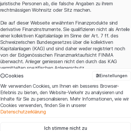
juristische Personen ab, die falsche Angaben zu ihrem
rechtmässigen Wohnsitz oder Sitz machen.
Die auf dieser Webseite erwähnten Finanzprodukte sind
derivative Finanzinstrumente. Sie qualifizieren nicht als Anteile
einer kollektiven Kapitalanlage im Sinne der Art. 7 ff. des
Schweizerischen Bundesgesetzes über die kollektiven
Kapitalanlagen (KAG) und sind daher weder registriert noch
von der Eidgenössischen Finanzmarktaufsicht FINMA
überwacht. Anleger geniessen nicht den durch das KAG
vermittelten spezifischen Anlegerschutz.
Cookies
Einstellungen
Anwendungsbedingungen und rechtliche Informationen
Wir verwenden Cookies, um Ihnen ein besseres Browser-
Mit dem Zugriff auf diese Website der Leonteq Securities AG
Erlebnis zu bieten, den Website-Verkehr zu analysieren und
(die "Website") erklären Sie, dass Sie die rechtlichen
Inhalte für Sie zu personalisieren. Mehr Informationen, wie wir
Informationen und die wichtigen Hinweise und
Cookies verwenden, finden Sie in unserer
Nutzungsbedingungen
verstanden haben und akzeptieren.
Datenschutzerklärung
Wenn Sie mit den Nutzungsbedingungen nicht einverstanden
sind, unterlassen Sie bitte den Zugriff auf diese Website.
Zwingend notwendig
Ich stimme nicht zu
Diese Cookies sind für die Website erforderlich und können nicht