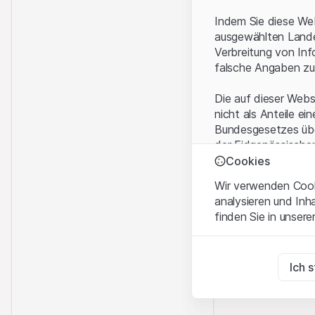
Indem Sie diese Web
ausgewählten Landes
Verbreitung von Inf
falsche Angaben zu
Die auf dieser Webs
nicht als Anteile ei
Bundesgesetzes über
der Eidgenössische
KAG vermittelten sp
Cookies
Wir verwenden Cooki
Anwendungsbeding
analysieren und Inh
Mit dem Zugriff auf
finden Sie in unsere
rechtlichen Informa
und akzeptieren. We
Zwingend notwend
bitte den Zugriff au
Diese Cookies sind fü
Ich 
Eigentumsrechte
Zu Analysezwecke
Sämtliche Immateria
Diese Cookies verfol
Website enthaltenen