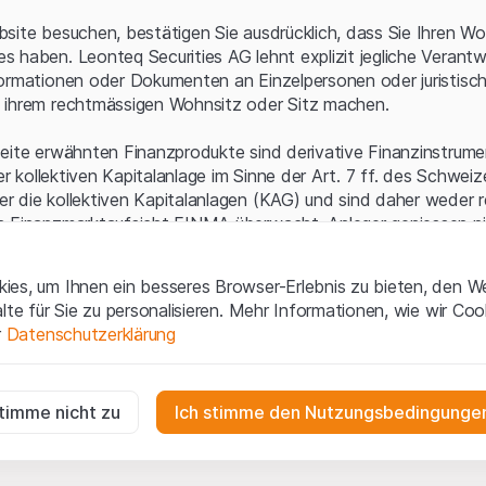
Serverfehler.
site besuchen, bestätigen Sie ausdrücklich, dass Sie Ihren Wo
 haben. Leonteq Securities AG lehnt explizit jegliche Verantw
ormationen oder Dokumenten an Einzelpersonen oder juristisc
 ihrem rechtmässigen Wohnsitz oder Sitz machen.
eite erwähnten Finanzprodukte sind derivative Finanzinstrument
ner kollektiven Kapitalanlage im Sinne der Art. 7 ff. des Schwei
 die kollektiven Kapitalanlagen (KAG) und sind daher weder r
n Finanzmarktaufsicht FINMA überwacht. Anleger geniessen n
ezifischen Anlegerschutz.
es, um Ihnen ein besseres Browser-Erlebnis zu bieten, den W
ungen und rechtliche Informationen
alte für Sie zu personalisieren. Mehr Informationen, wie wir Co
 diese Website der Leonteq Securities AG (die "Website") erklär
r
Datenschutzerklärung
tionen und die wichtigen Hinweise und
Nutzungsbedingungen
v
nn Sie mit den Nutzungsbedingungen nicht einverstanden sind,
ig
f diese Website.
r die Website erforderlich und können nicht deaktiviert werden.
stimme nicht zu
Ich stimme den Nutzungsbedingungen
n
lgüterrechte (wie z.B. Urheber¬, Design¬ und Markenrechte) a
gen die Interaktionen der Website-Besucher in anonymer Form, um d
 Material liegen bei Leonteq Securities AG oder Plattform-Par