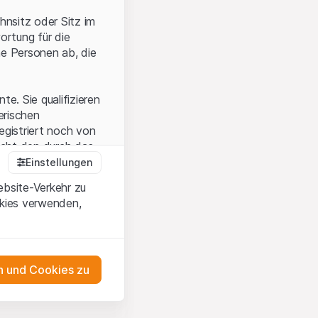
hnsitz oder Sitz im
ortung für die
he Personen ab, die
e. Sie qualifizieren
zerischen
egistriert noch von
icht den durch das
Einstellungen
ebsite-Verkehr zu
okies verwenden,
en Sie, dass Sie die
erstanden haben
 unterlassen Sie
 und Cookies zu
n dem auf der
as Engagement
tnern, welche die