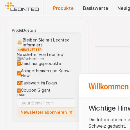
Produkte
Basis​werte
Neuig
Produktdetails
Bleiben Sie mit Leonteq
informiert
NEWSLETTER
Newsletter von Leonteq
Wöchentlich
Zeichnungsprodukte
Anlagethemen und Know-
How
Willkommen 
Basiswert im Fokus
Coupon Gigant
Email
Wichtige Hin
Newsletter abonnieren
Die Informationen a
Schweiz gedacht.