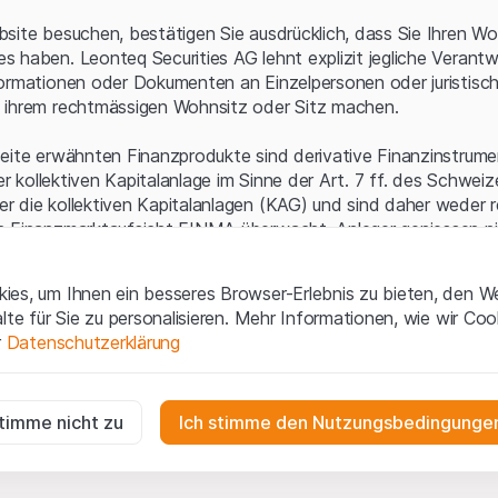
Serverfehler.
site besuchen, bestätigen Sie ausdrücklich, dass Sie Ihren Wo
 haben. Leonteq Securities AG lehnt explizit jegliche Verantw
ormationen oder Dokumenten an Einzelpersonen oder juristisc
 ihrem rechtmässigen Wohnsitz oder Sitz machen.
eite erwähnten Finanzprodukte sind derivative Finanzinstrument
ner kollektiven Kapitalanlage im Sinne der Art. 7 ff. des Schwei
 die kollektiven Kapitalanlagen (KAG) und sind daher weder r
n Finanzmarktaufsicht FINMA überwacht. Anleger geniessen n
ezifischen Anlegerschutz.
es, um Ihnen ein besseres Browser-Erlebnis zu bieten, den W
ungen und rechtliche Informationen
alte für Sie zu personalisieren. Mehr Informationen, wie wir Co
 diese Website der Leonteq Securities AG (die "Website") erklär
r
Datenschutzerklärung
tionen und die wichtigen Hinweise und
Nutzungsbedingungen
v
nn Sie mit den Nutzungsbedingungen nicht einverstanden sind,
ig
f diese Website.
r die Website erforderlich und können nicht deaktiviert werden.
stimme nicht zu
Ich stimme den Nutzungsbedingungen
n
lgüterrechte (wie z.B. Urheber¬, Design¬ und Markenrechte) a
gen die Interaktionen der Website-Besucher in anonymer Form, um d
 Material liegen bei Leonteq Securities AG oder Plattform-Par