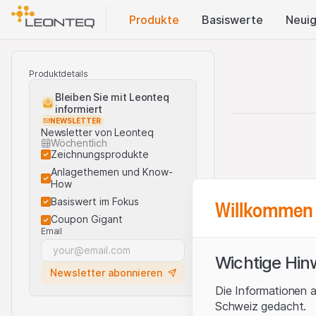
Produkte
Basis​werte
Neuig
Produktdetails
Bleiben Sie mit Leonteq
informiert
NEWSLETTER
Newsletter von Leonteq
Wöchentlich
Zeichnungsprodukte
Anlagethemen und Know-
How
Willkommen 
Basiswert im Fokus
Coupon Gigant
Email
Wichtige Hin
Newsletter abonnieren
Die Informationen a
Schweiz gedacht.