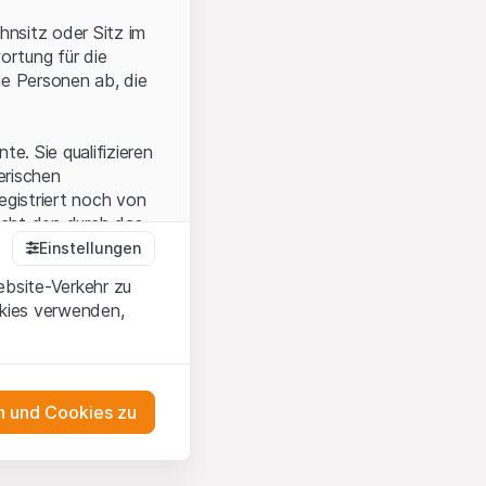
hnsitz oder Sitz im
ortung für die
he Personen ab, die
e. Sie qualifizieren
zerischen
egistriert noch von
icht den durch das
Einstellungen
ebsite-Verkehr zu
okies verwenden,
en Sie, dass Sie die
erstanden haben
 unterlassen Sie
 und Cookies zu
n dem auf der
as Engagement
tnern, welche die