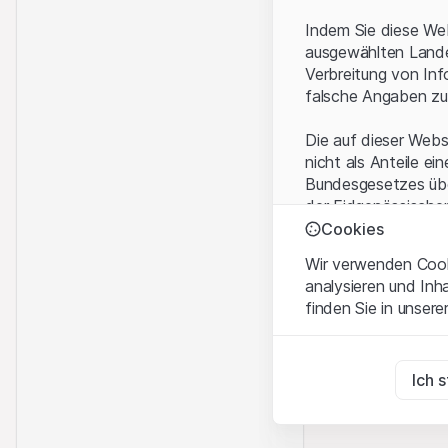
Indem Sie diese Web
ausgewählten Landes
Verbreitung von Inf
falsche Angaben zu
Die auf dieser Webs
nicht als Anteile ei
Bundesgesetzes über
der Eidgenössische
KAG vermittelten sp
Cookies
Wir verwenden Cooki
Anwendungsbeding
analysieren und Inh
Mit dem Zugriff auf
finden Sie in unsere
rechtlichen Informa
und akzeptieren. We
Zwingend notwend
bitte den Zugriff au
Diese Cookies sind fü
Ich 
Eigentumsrechte
Zu Analysezwecke
Sämtliche Immateria
Diese Cookies verfol
Website enthaltenen