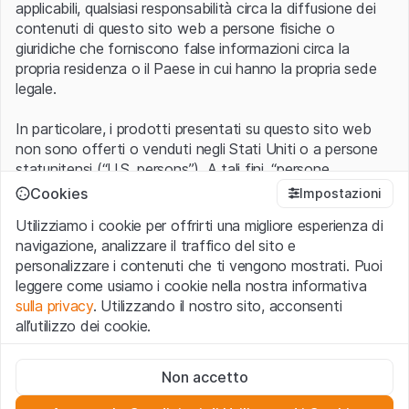
applicabili, qualsiasi responsabilità circa la diffusione dei
contenuti di questo sito web a persone fisiche o
giuridiche che forniscono false informazioni circa la
propria residenza o il Paese in cui hanno la propria sede
legale.
In particolare, i prodotti presentati su questo sito web
non sono offerti o venduti negli Stati Uniti o a persone
statunitensi (“U.S. persons”). A tali fini, “persone
statunitensi” vanno intese nel significato ad esse ascritto
Cookies
Impostazioni
nel Regulation S dello United States Securities Act of
Utilizziamo i cookie per offrirti una migliore esperienza di
1933 che include le persone residenti negli Stati Uniti
navigazione, analizzare il traffico del sito e
d’America, le società per azioni e le altre forme societarie
personalizzare i contenuti che ti vengono mostrati. Puoi
americane.
leggere come usiamo i cookie nella nostra informativa
sulla privacy
. Utilizzando il nostro sito, acconsenti
Condizioni di utilizzo e informazioni legali
all’utilizzo dei cookie.
Con l’accesso al sito web (di seguito, il “Sito”) si dichiara
di aver compreso e di accettare le informazioni legali, le
Cookie strettamente necessari
avvertenze importanti e le condizioni di utilizzo ivi rese
Non accetto
Questi cookie sono necessari per il funzionamento del sito
disponibili.
Nel caso in cui le
Condizioni di utilizzo
non
web e non possono essere disattivati.