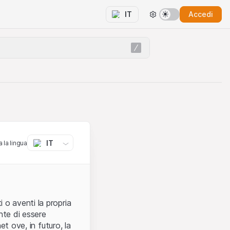
Accedi
IT
IT
 la lingua
 o aventi la propria
nte di essere
et ove, in futuro, la