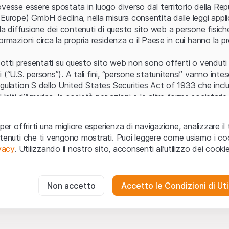
Errore del server
vesse essere spostata in luogo diverso dal territorio della Repu
Europe) GmbH declina, nella misura consentita dalle leggi applica
 la diffusione dei contenuti di questo sito web a persone fisich
ormazioni circa la propria residenza o il Paese in cui hanno la pr
odotti presentati su questo sito web non sono offerti o venduti n
 (“U.S. persons”). A tali fini, “persone statunitensi” vanno intes
egulation S dello United States Securities Act of 1933 che incl
 Uniti d’America, le società per azioni e le altre forme societari
zo e informazioni legali
per offrirti una migliore esperienza di navigazione, analizzare il 
o web (di seguito, il “Sito”) si dichiara di aver compreso e di ac
ntenuti che ti vengono mostrati. Puoi leggere come usiamo i coo
le avvertenze importanti e le condizioni di utilizzo ivi rese dispon
ivacy
. Utilizzando il nostro sito, acconsenti all’utilizzo dei cookie
 utilizzo
non siano accettate, l’utente è tenuto ad interromp
te necessari
cessari per il funzionamento del sito web e non possono essere disat
Non accetto
Accetto le Condizioni di Uti
 o invito ad acquistare
odotti, i dati, i servizi, gli strumenti, i documenti (i “Contenuti 
 Sito web hanno esclusivamente finalità informative e non rap
no in forma anonima le interazioni dei visitatori con il sito web per
tazione all’acquisto o alla vendita di prodotti di Leonteq Secur
to degli utenti.