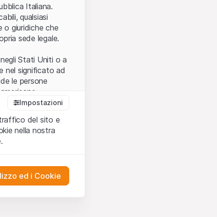
.
bblica Italiana.
bili, qualsiasi
e o giuridiche che
opria sede legale.
egli Stati Uniti o a
e nel significato ad
ude le persone
e americane.
Impostazioni
traffico del sito e
cettare le
kie nella nostra
ibili.
Nel caso in
.
ere l’utilizzo del
tivati.
lizzo ed i Cookie
del Sito”) contenuti o
presentano né
 comprendere
ities AG, EFG