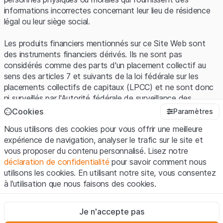
informations incorrectes concernant leur lieu de résidence
légal ou leur siège social.
Les produits financiers mentionnés sur ce Site Web sont
des instruments financiers dérivés. Ils ne sont pas
considérés comme des parts d'un placement collectif au
sens des articles 7 et suivants de la loi fédérale sur les
placements collectifs de capitaux (LPCC) et ne sont donc
ni surveillés par l'Autorité fédérale de surveillance des
marchés financiers (FINMA) ni enregistrés auprès de la
Cookies
Paramètres
FINMA. Les investisseurs ne bénéficient pas de la
Nous utilisons des cookies pour vous offrir une meilleure
protection spécifique des investisseurs prévue par la LPCC.
expérience de navigation, analyser le trafic sur le site et
vous proposer du contenu personnalisé. Lisez notre
Conditions d'utilisation et informations juridiques
déclaration de confidentialité
pour savoir comment nous
En utilisant le Site Web de Leonteq Securities AG (ci-après
utilisons les cookies. En utilisant notre site, vous consentez
"Site Web"), vous confirmez que vous avez compris et que
à l’utilisation que nous faisons des cookies.
vous acceptez les informations juridiques, les notes
importantes et les
Conditions d'utilisation
présentées ici. Si
Strictement nécessaires
vous n'acceptez pas les Conditions d'utilisation, veuillez-
Je n'accepte pas
Ces cookies sont nécessaires au bon fonctionnement du site
vous abstenir d'utiliser ce Site Web.
Internet et ne peuvent pas être désactivés.