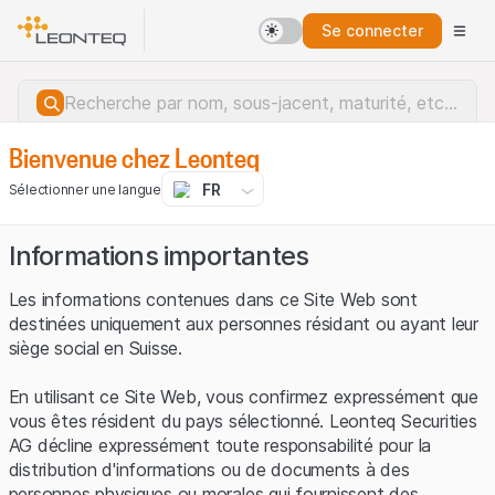
Se connecter
Bienvenue chez Leonteq
FR
Sélectionner une langue
Informations importantes
Les informations contenues dans ce Site Web sont
destinées uniquement aux personnes résidant ou ayant leur
siège social en Suisse.
En utilisant ce Site Web, vous confirmez expressément que
vous êtes résident du pays sélectionné. Leonteq Securities
AG décline expressément toute responsabilité pour la
distribution d'informations ou de documents à des
Erreur du serveur.
personnes physiques ou morales qui fournissent des