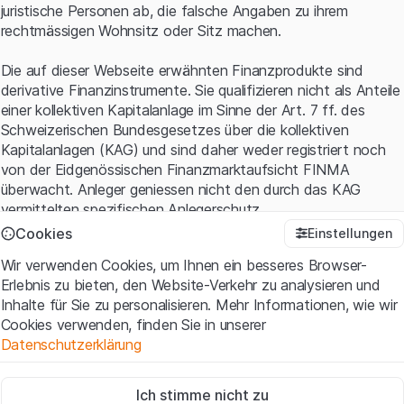
juristische Personen ab, die falsche Angaben zu ihrem
rechtmässigen Wohnsitz oder Sitz machen.
Die auf dieser Webseite erwähnten Finanzprodukte sind
derivative Finanzinstrumente. Sie qualifizieren nicht als Anteile
einer kollektiven Kapitalanlage im Sinne der Art. 7 ff. des
Schweizerischen Bundesgesetzes über die kollektiven
Kapitalanlagen (KAG) und sind daher weder registriert noch
von der Eidgenössischen Finanzmarktaufsicht FINMA
überwacht. Anleger geniessen nicht den durch das KAG
vermittelten spezifischen Anlegerschutz.
Cookies
Einstellungen
Anwendungsbedingungen und rechtliche Informationen
Wir verwenden Cookies, um Ihnen ein besseres Browser-
Mit dem Zugriff auf diese Website der Leonteq Securities AG
Erlebnis zu bieten, den Website-Verkehr zu analysieren und
(die "Website") erklären Sie, dass Sie die rechtlichen
Inhalte für Sie zu personalisieren. Mehr Informationen, wie wir
Informationen und die wichtigen Hinweise und
Cookies verwenden, finden Sie in unserer
Nutzungsbedingungen
verstanden haben und akzeptieren.
Datenschutzerklärung
Wenn Sie mit den Nutzungsbedingungen nicht einverstanden
sind, unterlassen Sie bitte den Zugriff auf diese Website.
Zwingend notwendig
Ich stimme nicht zu
Diese Cookies sind für die Website erforderlich und können nicht