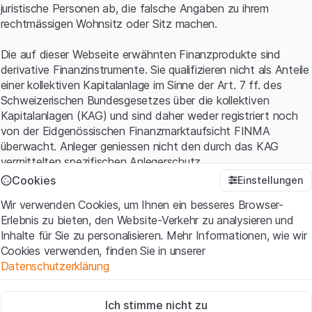
juristische Personen ab, die falsche Angaben zu ihrem
rechtmässigen Wohnsitz oder Sitz machen.
Die auf dieser Webseite erwähnten Finanzprodukte sind
derivative Finanzinstrumente. Sie qualifizieren nicht als Anteile
einer kollektiven Kapitalanlage im Sinne der Art. 7 ff. des
Schweizerischen Bundesgesetzes über die kollektiven
Kapitalanlagen (KAG) und sind daher weder registriert noch
von der Eidgenössischen Finanzmarktaufsicht FINMA
überwacht. Anleger geniessen nicht den durch das KAG
vermittelten spezifischen Anlegerschutz.
Cookies
Einstellungen
Anwendungsbedingungen und rechtliche Informationen
Wir verwenden Cookies, um Ihnen ein besseres Browser-
Mit dem Zugriff auf diese Website der Leonteq Securities AG
Erlebnis zu bieten, den Website-Verkehr zu analysieren und
(die "Website") erklären Sie, dass Sie die rechtlichen
Inhalte für Sie zu personalisieren. Mehr Informationen, wie wir
Informationen und die wichtigen Hinweise und
Cookies verwenden, finden Sie in unserer
Nutzungsbedingungen
verstanden haben und akzeptieren.
Datenschutzerklärung
Wenn Sie mit den Nutzungsbedingungen nicht einverstanden
sind, unterlassen Sie bitte den Zugriff auf diese Website.
Zwingend notwendig
Ich stimme nicht zu
Diese Cookies sind für die Website erforderlich und können nicht