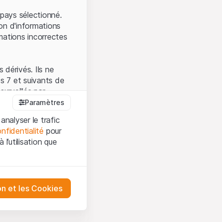
.
pays sélectionné.
on d'informations
mations incorrectes
 dérivés. Ils ne
s 7 et suivants de
surveillés par
auprès de la FINMA.
Paramètres
 prévue par la LPCC.
analyser le trafic
nfidentialité
pour
l’utilisation que
firmez que vous
es et les
sation, veuillez-vous
tre désactivés.
on et les Cookies
ception et de
ur mieux
urities AG ou à ses