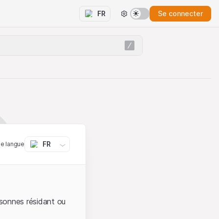
Se connecter
FR
FR
ne langue
sonnes résidant ou