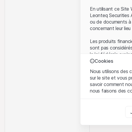
En utilisant ce Sit
Leonteq Securities 
ou de documents à d
concernant leur lieu 
Les produits financi
sont pas considérés
la loi fédérale sur 
l'Autorité fédérale
Cookies
Les investisseurs ne
Nous utilisons des c
sur le site et vous
Conditions d'utilis
savoir comment nous 
En utilisant le Sit
nous faisons des co
avez compris et que
Conditions d'utilisat
Strictement nécess
abstenir d'utiliser c
Ces cookies sont néce
Informations propr
Analyses
Tous les droits de p
Ces cookies suivent l
marque) relatifs au