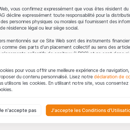
Erreur du serveur
e Web, vous confirmez expressément que vous êtes résident du 
AG décline expressément toute responsabilité pour la distributi
es personnes physiques ou morales qui fournissent des infor
de résidence légal ou leur siège social.
ers mentionnés sur ce Site Web sont des instruments financiers
 comme des parts d'un placement collectif au sens des article
les placements collectifs de capitaux (LPCC) et ne sont donc ni 
 de surveillance des marchés financiers (FINMA) ni enregistrés 
 bénéficient pas de la protection spécifique des investisseurs
ookies pour vous offrir une meilleure expérience de navigation, 
 proposer du contenu personnalisé. Lisez notre
déclaration de co
ation et informations juridiques
utilisons les cookies. En utilisant notre site, vous consentez à 
e Web de Leonteq Securities AG (ci-après "Site Web"), vous con
okies.
 vous acceptez les informations juridiques, les notes important
ion
présentées ici. Si vous n'acceptez pas les Conditions d'utili
aires
e Site Web.
ssaires au bon fonctionnement du site Internet et ne peuvent pas ê
Je n'accepte pas
J'accepte les Conditions d'Utilisati
iétaires
ropriété intellectuelle (par exemple, les droits d'auteur, de con
es interactions des visiteurs du site Internet de manière anonyme po
 matériel présenté sur le Site Web appartiennent à Leonteq Sec