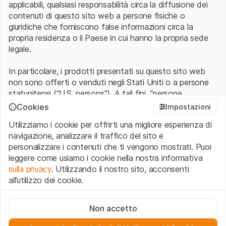
applicabili, qualsiasi responsabilità circa la diffusione dei
contenuti di questo sito web a persone fisiche o
giuridiche che forniscono false informazioni circa la
propria residenza o il Paese in cui hanno la propria sede
legale.
In particolare, i prodotti presentati su questo sito web
non sono offerti o venduti negli Stati Uniti o a persone
statunitensi (“U.S. persons”). A tali fini, “persone
statunitensi” vanno intese nel significato ad esse ascritto
Cookies
Impostazioni
nel Regulation S dello United States Securities Act of
Utilizziamo i cookie per offrirti una migliore esperienza di
1933 che include le persone residenti negli Stati Uniti
navigazione, analizzare il traffico del sito e
d’America, le società per azioni e le altre forme societarie
personalizzare i contenuti che ti vengono mostrati. Puoi
americane.
leggere come usiamo i cookie nella nostra informativa
sulla privacy
. Utilizzando il nostro sito, acconsenti
Condizioni di utilizzo e informazioni legali
all’utilizzo dei cookie.
Con l’accesso al sito web (di seguito, il “Sito”) si dichiara
di aver compreso e di accettare le informazioni legali, le
Cookie strettamente necessari
avvertenze importanti e le condizioni di utilizzo ivi rese
Non accetto
Questi cookie sono necessari per il funzionamento del sito
disponibili.
Nel caso in cui le
Condizioni di utilizzo
non
web e non possono essere disattivati.