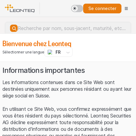
Se connecter
Bienvenue chez Leonteq
FR
Sélectionner une langue
Informations importantes
Les informations contenues dans ce Site Web sont
destinées uniquement aux personnes résidant ou ayant leur
siège social en Suisse.
En utilisant ce Site Web, vous confirmez expressément que
vous êtes résident du pays sélectionné. Leonteq Securities
AG décline expressément toute responsabilité pour la
distribution d'informations ou de documents à des
Erreur du serveur.
personnes physiques ou morales qui fournissent des