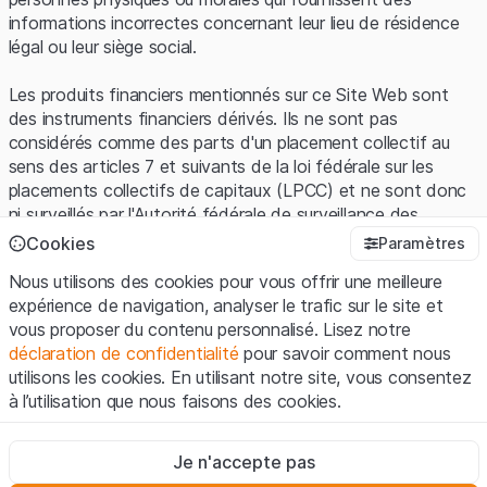
informations incorrectes concernant leur lieu de résidence
légal ou leur siège social.
Les produits financiers mentionnés sur ce Site Web sont
des instruments financiers dérivés. Ils ne sont pas
considérés comme des parts d'un placement collectif au
sens des articles 7 et suivants de la loi fédérale sur les
placements collectifs de capitaux (LPCC) et ne sont donc
ni surveillés par l'Autorité fédérale de surveillance des
marchés financiers (FINMA) ni enregistrés auprès de la
Cookies
Paramètres
FINMA. Les investisseurs ne bénéficient pas de la
Nous utilisons des cookies pour vous offrir une meilleure
protection spécifique des investisseurs prévue par la LPCC.
expérience de navigation, analyser le trafic sur le site et
vous proposer du contenu personnalisé. Lisez notre
Conditions d'utilisation et informations juridiques
déclaration de confidentialité
pour savoir comment nous
En utilisant le Site Web de Leonteq Securities AG (ci-après
utilisons les cookies. En utilisant notre site, vous consentez
"Site Web"), vous confirmez que vous avez compris et que
à l’utilisation que nous faisons des cookies.
vous acceptez les informations juridiques, les notes
importantes et les
Conditions d'utilisation
présentées ici. Si
Strictement nécessaires
vous n'acceptez pas les Conditions d'utilisation, veuillez-
Je n'accepte pas
Ces cookies sont nécessaires au bon fonctionnement du site
vous abstenir d'utiliser ce Site Web.
Internet et ne peuvent pas être désactivés.