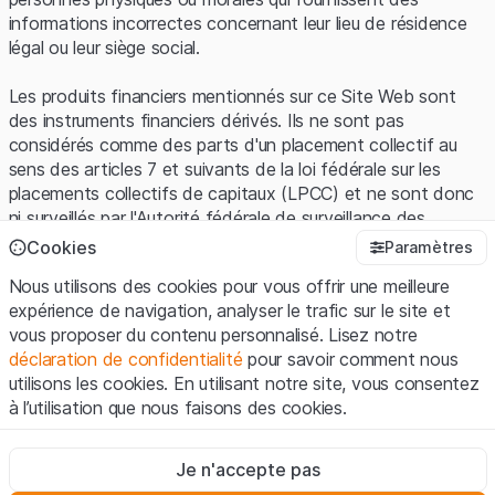
informations incorrectes concernant leur lieu de résidence
légal ou leur siège social.
Les produits financiers mentionnés sur ce Site Web sont
des instruments financiers dérivés. Ils ne sont pas
considérés comme des parts d'un placement collectif au
sens des articles 7 et suivants de la loi fédérale sur les
placements collectifs de capitaux (LPCC) et ne sont donc
ni surveillés par l'Autorité fédérale de surveillance des
marchés financiers (FINMA) ni enregistrés auprès de la
Cookies
Paramètres
FINMA. Les investisseurs ne bénéficient pas de la
Nous utilisons des cookies pour vous offrir une meilleure
protection spécifique des investisseurs prévue par la LPCC.
expérience de navigation, analyser le trafic sur le site et
vous proposer du contenu personnalisé. Lisez notre
Conditions d'utilisation et informations juridiques
déclaration de confidentialité
pour savoir comment nous
En utilisant le Site Web de Leonteq Securities AG (ci-après
utilisons les cookies. En utilisant notre site, vous consentez
"Site Web"), vous confirmez que vous avez compris et que
à l’utilisation que nous faisons des cookies.
vous acceptez les informations juridiques, les notes
importantes et les
Conditions d'utilisation
présentées ici. Si
Strictement nécessaires
vous n'acceptez pas les Conditions d'utilisation, veuillez-
Je n'accepte pas
Ces cookies sont nécessaires au bon fonctionnement du site
vous abstenir d'utiliser ce Site Web.
Internet et ne peuvent pas être désactivés.