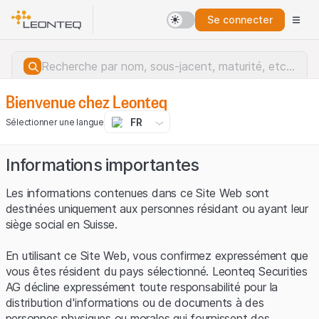
Se connecter
Bienvenue chez Leonteq
FR
Sélectionner une langue
Informations importantes
Les informations contenues dans ce Site Web sont
destinées uniquement aux personnes résidant ou ayant leur
siège social en Suisse.
En utilisant ce Site Web, vous confirmez expressément que
vous êtes résident du pays sélectionné. Leonteq Securities
AG décline expressément toute responsabilité pour la
distribution d'informations ou de documents à des
Erreur du serveur.
personnes physiques ou morales qui fournissent des