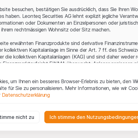
Serverfehler.
site besuchen, bestätigen Sie ausdrücklich, dass Sie Ihren Wo
 haben. Leonteq Securities AG lehnt explizit jegliche Verantw
ormationen oder Dokumenten an Einzelpersonen oder juristisc
 ihrem rechtmässigen Wohnsitz oder Sitz machen.
eite erwähnten Finanzprodukte sind derivative Finanzinstrument
ner kollektiven Kapitalanlage im Sinne der Art. 7 ff. des Schwei
 die kollektiven Kapitalanlagen (KAG) und sind daher weder r
n Finanzmarktaufsicht FINMA überwacht. Anleger geniessen n
ezifischen Anlegerschutz.
es, um Ihnen ein besseres Browser-Erlebnis zu bieten, den W
ungen und rechtliche Informationen
alte für Sie zu personalisieren. Mehr Informationen, wie wir Co
 diese Website der Leonteq Securities AG (die "Website") erklär
r
Datenschutzerklärung
tionen und die wichtigen Hinweise und
Nutzungsbedingungen
v
nn Sie mit den Nutzungsbedingungen nicht einverstanden sind,
ig
f diese Website.
r die Website erforderlich und können nicht deaktiviert werden.
stimme nicht zu
Ich stimme den Nutzungsbedingungen
n
lgüterrechte (wie z.B. Urheber¬, Design¬ und Markenrechte) a
gen die Interaktionen der Website-Besucher in anonymer Form, um d
 Material liegen bei Leonteq Securities AG oder Plattform-Par