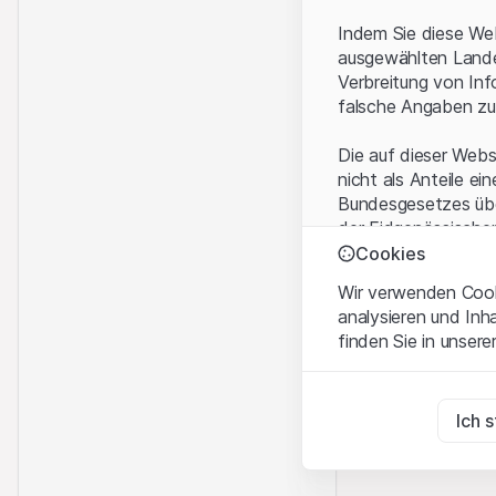
Indem Sie diese Web
ausgewählten Landes
Verbreitung von Inf
falsche Angaben zu
Die auf dieser Webs
nicht als Anteile ei
Bundesgesetzes über
der Eidgenössische
KAG vermittelten sp
Cookies
Wir verwenden Cooki
Anwendungsbeding
analysieren und Inh
Mit dem Zugriff auf
finden Sie in unsere
rechtlichen Informa
und akzeptieren. We
Zwingend notwend
bitte den Zugriff au
Diese Cookies sind fü
Ich 
Eigentumsrechte
Zu Analysezwecke
Sämtliche Immateria
Diese Cookies verfol
Website enthaltenen