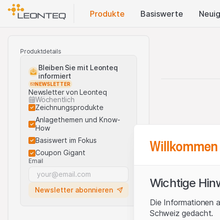
Produkte
Basis​werte
Neuig
Produktdetails
Bleiben Sie mit Leonteq
informiert
NEWSLETTER
Newsletter von Leonteq
Wöchentlich
Zeichnungsprodukte
Anlagethemen und Know-
How
Willkommen 
Basiswert im Fokus
Coupon Gigant
Email
Wichtige Hin
Newsletter abonnieren
Die Informationen a
Schweiz gedacht.