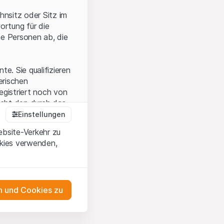
hnsitz oder Sitz im
ortung für die
he Personen ab, die
e. Sie qualifizieren
zerischen
egistriert noch von
icht den durch das
Einstellungen
ebsite-Verkehr zu
okies verwenden,
en Sie, dass Sie die
erstanden haben
 unterlassen Sie
 und Cookies zu
n dem auf der
as Engagement
tnern, welche die