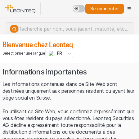
Se connecter
Bienvenue chez Leonteq
FR
Sélectionner une langue
Informations importantes
Les informations contenues dans ce Site Web sont
destinées uniquement aux personnes résidant ou ayant leur
siège social en Suisse.
En utilisant ce Site Web, vous confirmez expressément que
vous êtes résident du pays sélectionné. Leonteq Securities
AG décline expressément toute responsabilité pour la
distribution d'informations ou de documents à des
Erreur du serveur.
personnes physiques ou morales qui fournissent des