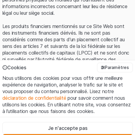
informations incorrectes concernant leur lieu de résidence
légal ou leur siège social.
Les produits financiers mentionnés sur ce Site Web sont
des instruments financiers dérivés. Ils ne sont pas
considérés comme des parts d'un placement collectif au
sens des articles 7 et suivants de la loi fédérale sur les
placements collectifs de capitaux (LPCC) et ne sont donc
ni surveillés par l'Autorité fédérale de surveillance des
marchés financiers (FINMA) ni enregistrés auprès de la
Cookies
Paramètres
FINMA. Les investisseurs ne bénéficient pas de la
Nous utilisons des cookies pour vous offrir une meilleure
protection spécifique des investisseurs prévue par la LPCC.
expérience de navigation, analyser le trafic sur le site et
vous proposer du contenu personnalisé. Lisez notre
Conditions d'utilisation et informations juridiques
déclaration de confidentialité
pour savoir comment nous
En utilisant le Site Web de Leonteq Securities AG (ci-après
utilisons les cookies. En utilisant notre site, vous consentez
"Site Web"), vous confirmez que vous avez compris et que
à l’utilisation que nous faisons des cookies.
vous acceptez les informations juridiques, les notes
importantes et les
Conditions d'utilisation
présentées ici. Si
Strictement nécessaires
vous n'acceptez pas les Conditions d'utilisation, veuillez-
Je n'accepte pas
Ces cookies sont nécessaires au bon fonctionnement du site
vous abstenir d'utiliser ce Site Web.
Internet et ne peuvent pas être désactivés.