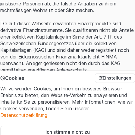
juristische Personen ab, die falsche Angaben zu ihrem
rechtmässigen Wohnsitz oder Sitz machen.
Die auf dieser Webseite erwähnten Finanzprodukte sind
derivative Finanzinstrumente. Sie qualifizieren nicht als Anteile
einer kollektiven Kapitalanlage im Sinne der Art. 7 ff. des
Schweizerischen Bundesgesetzes über die kollektiven
Kapitalanlagen (KAG) und sind daher weder registriert noch
von der Eidgenössischen Finanzmarktaufsicht FINMA
überwacht. Anleger geniessen nicht den durch das KAG
vermittelten spezifischen Anlegerschutz.
Cookies
Einstellungen
Anwendungsbedingungen und rechtliche Informationen
Wir verwenden Cookies, um Ihnen ein besseres Browser-
Mit dem Zugriff auf diese Website der Leonteq Securities AG
Erlebnis zu bieten, den Website-Verkehr zu analysieren und
(die "Website") erklären Sie, dass Sie die rechtlichen
Inhalte für Sie zu personalisieren. Mehr Informationen, wie wir
Informationen und die wichtigen Hinweise und
Cookies verwenden, finden Sie in unserer
Nutzungsbedingungen
verstanden haben und akzeptieren.
Datenschutzerklärung
Wenn Sie mit den Nutzungsbedingungen nicht einverstanden
sind, unterlassen Sie bitte den Zugriff auf diese Website.
Zwingend notwendig
Ich stimme nicht zu
Diese Cookies sind für die Website erforderlich und können nicht