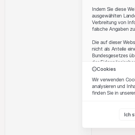
Indem Sie diese Web
ausgewählten Landes
Verbreitung von Inf
falsche Angaben zu
Die auf dieser Webs
nicht als Anteile ei
Bundesgesetzes über
der Eidgenössische
KAG vermittelten sp
Cookies
Wir verwenden Cooki
Anwendungsbeding
analysieren und Inh
Mit dem Zugriff auf
finden Sie in unsere
rechtlichen Informa
und akzeptieren. We
Zwingend notwend
bitte den Zugriff au
Diese Cookies sind fü
Ich 
Eigentumsrechte
Zu Analysezwecke
Sämtliche Immateria
Diese Cookies verfol
Website enthaltenen