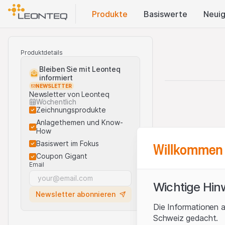
Produkte
Basis​werte
Neuig
Produktdetails
Bleiben Sie mit Leonteq
informiert
NEWSLETTER
Newsletter von Leonteq
Wöchentlich
Zeichnungsprodukte
Anlagethemen und Know-
How
Willkommen 
Basiswert im Fokus
Coupon Gigant
Email
Wichtige Hin
Newsletter abonnieren
Die Informationen a
Schweiz gedacht.