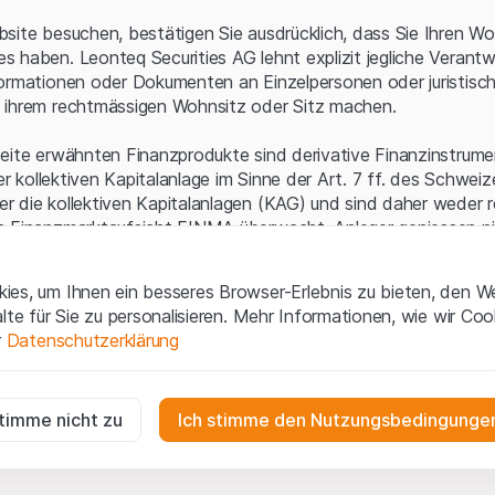
Serverfehler.
site besuchen, bestätigen Sie ausdrücklich, dass Sie Ihren Wo
 haben. Leonteq Securities AG lehnt explizit jegliche Verantw
ormationen oder Dokumenten an Einzelpersonen oder juristisc
 ihrem rechtmässigen Wohnsitz oder Sitz machen.
eite erwähnten Finanzprodukte sind derivative Finanzinstrument
ner kollektiven Kapitalanlage im Sinne der Art. 7 ff. des Schwei
 die kollektiven Kapitalanlagen (KAG) und sind daher weder r
n Finanzmarktaufsicht FINMA überwacht. Anleger geniessen n
ezifischen Anlegerschutz.
es, um Ihnen ein besseres Browser-Erlebnis zu bieten, den W
ungen und rechtliche Informationen
alte für Sie zu personalisieren. Mehr Informationen, wie wir Co
 diese Website der Leonteq Securities AG (die "Website") erklär
r
Datenschutzerklärung
tionen und die wichtigen Hinweise und
Nutzungsbedingungen
v
nn Sie mit den Nutzungsbedingungen nicht einverstanden sind,
ig
f diese Website.
r die Website erforderlich und können nicht deaktiviert werden.
stimme nicht zu
Ich stimme den Nutzungsbedingungen
n
lgüterrechte (wie z.B. Urheber¬, Design¬ und Markenrechte) a
gen die Interaktionen der Website-Besucher in anonymer Form, um d
 Material liegen bei Leonteq Securities AG oder Plattform-Par