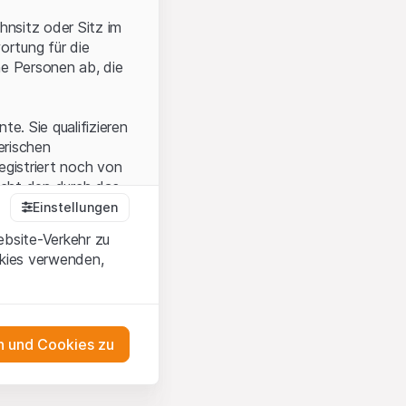
hnsitz oder Sitz im
ortung für die
he Personen ab, die
e. Sie qualifizieren
zerischen
egistriert noch von
icht den durch das
Einstellungen
ebsite-Verkehr zu
okies verwenden,
en Sie, dass Sie die
erstanden haben
 unterlassen Sie
 und Cookies zu
n dem auf der
as Engagement
tnern, welche die