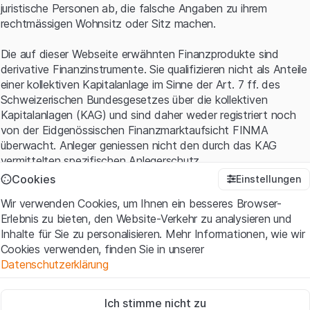
juristische Personen ab, die falsche Angaben zu ihrem
rechtmässigen Wohnsitz oder Sitz machen.
Die auf dieser Webseite erwähnten Finanzprodukte sind
derivative Finanzinstrumente. Sie qualifizieren nicht als Anteile
einer kollektiven Kapitalanlage im Sinne der Art. 7 ff. des
Schweizerischen Bundesgesetzes über die kollektiven
Kapitalanlagen (KAG) und sind daher weder registriert noch
von der Eidgenössischen Finanzmarktaufsicht FINMA
überwacht. Anleger geniessen nicht den durch das KAG
vermittelten spezifischen Anlegerschutz.
Cookies
Einstellungen
Anwendungsbedingungen und rechtliche Informationen
Wir verwenden Cookies, um Ihnen ein besseres Browser-
Mit dem Zugriff auf diese Website der Leonteq Securities AG
Erlebnis zu bieten, den Website-Verkehr zu analysieren und
(die "Website") erklären Sie, dass Sie die rechtlichen
Inhalte für Sie zu personalisieren. Mehr Informationen, wie wir
Informationen und die wichtigen Hinweise und
Cookies verwenden, finden Sie in unserer
Nutzungsbedingungen
verstanden haben und akzeptieren.
Datenschutzerklärung
Wenn Sie mit den Nutzungsbedingungen nicht einverstanden
sind, unterlassen Sie bitte den Zugriff auf diese Website.
Zwingend notwendig
Ich stimme nicht zu
Diese Cookies sind für die Website erforderlich und können nicht