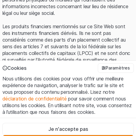
informations incorrectes concernant leur lieu de résidence
légal ou leur siège social.
Les produits financiers mentionnés sur ce Site Web sont
des instruments financiers dérivés. Ils ne sont pas
considérés comme des parts d'un placement collectif au
sens des articles 7 et suivants de la loi fédérale sur les
placements collectifs de capitaux (LPCC) et ne sont donc
ni surveillés par l'Autorité fédérale de surveillance des
marchés financiers (FINMA) ni enregistrés auprès de la
Cookies
Paramètres
FINMA. Les investisseurs ne bénéficient pas de la
Nous utilisons des cookies pour vous offrir une meilleure
protection spécifique des investisseurs prévue par la LPCC.
expérience de navigation, analyser le trafic sur le site et
vous proposer du contenu personnalisé. Lisez notre
Conditions d'utilisation et informations juridiques
déclaration de confidentialité
pour savoir comment nous
En utilisant le Site Web de Leonteq Securities AG (ci-après
utilisons les cookies. En utilisant notre site, vous consentez
"Site Web"), vous confirmez que vous avez compris et que
à l’utilisation que nous faisons des cookies.
vous acceptez les informations juridiques, les notes
importantes et les
Conditions d'utilisation
présentées ici. Si
Strictement nécessaires
vous n'acceptez pas les Conditions d'utilisation, veuillez-
Je n'accepte pas
Ces cookies sont nécessaires au bon fonctionnement du site
vous abstenir d'utiliser ce Site Web.
Internet et ne peuvent pas être désactivés.