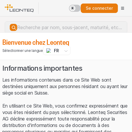
Se connecter
Bienvenue chez Leonteq
FR
Sélectionner une langue
Informations importantes
Les informations contenues dans ce Site Web sont
destinées uniquement aux personnes résidant ou ayant leur
siège social en Suisse.
En utilisant ce Site Web, vous confirmez expressément que
vous êtes résident du pays sélectionné. Leonteq Securities
AG décline expressément toute responsabilité pour la
distribution d'informations ou de documents à des
Erreur du serveur.
personnes physiques ou morales qui fournissent des