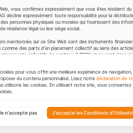
Erreur du serveur
e Web, vous confirmez expressément que vous êtes résident du 
AG décline expressément toute responsabilité pour la distributi
es personnes physiques ou morales qui fournissent des infor
de résidence légal ou leur siège social.
ers mentionnés sur ce Site Web sont des instruments financiers
 comme des parts d'un placement collectif au sens des article
les placements collectifs de capitaux (LPCC) et ne sont donc ni 
 de surveillance des marchés financiers (FINMA) ni enregistrés 
 bénéficient pas de la protection spécifique des investisseurs
ookies pour vous offrir une meilleure expérience de navigation, 
 proposer du contenu personnalisé. Lisez notre
déclaration de co
ation et informations juridiques
utilisons les cookies. En utilisant notre site, vous consentez à 
e Web de Leonteq Securities AG (ci-après "Site Web"), vous con
okies.
 vous acceptez les informations juridiques, les notes important
ion
présentées ici. Si vous n'acceptez pas les Conditions d'utili
aires
e Site Web.
ssaires au bon fonctionnement du site Internet et ne peuvent pas ê
Je n'accepte pas
J'accepte les Conditions d'Utilisati
iétaires
ropriété intellectuelle (par exemple, les droits d'auteur, de con
es interactions des visiteurs du site Internet de manière anonyme po
 matériel présenté sur le Site Web appartiennent à Leonteq Sec