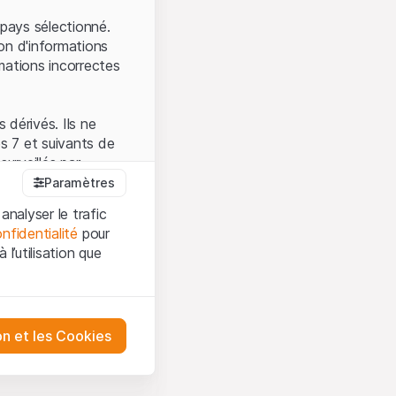
.
pays sélectionné.
on d'informations
mations incorrectes
 dérivés. Ils ne
s 7 et suivants de
surveillés par
auprès de la FINMA.
Paramètres
 prévue par la LPCC.
analyser le trafic
nfidentialité
pour
l’utilisation que
firmez que vous
es et les
sation, veuillez-vous
tre désactivés.
on et les Cookies
ception et de
ur mieux
urities AG ou à ses