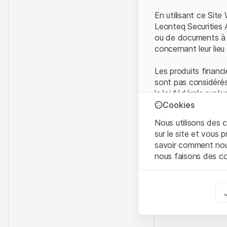
En utilisant ce Sit
Leonteq Securities 
ou de documents à d
concernant leur lieu 
Les produits financi
sont pas considérés
la loi fédérale sur 
l'Autorité fédérale
Cookies
Les investisseurs ne
Nous utilisons des c
sur le site et vous
Conditions d'utilis
savoir comment nous 
En utilisant le Sit
nous faisons des co
avez compris et que
Conditions d'utilisat
Strictement nécess
abstenir d'utiliser c
Ces cookies sont néce
Informations propr
Analyses
Tous les droits de p
Ces cookies suivent l
marque) relatifs au