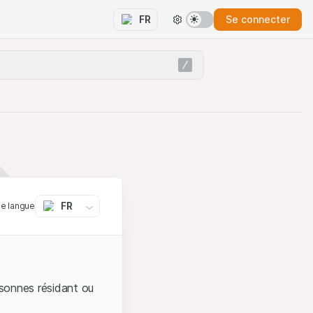
Se connecter
FR
FR
ne langue
sonnes résidant ou