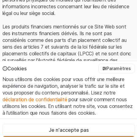
informations incorrectes concernant leur lieu de résidence
légal ou leur siège social.
Les produits financiers mentionnés sur ce Site Web sont
des instruments financiers dérivés. Ils ne sont pas
considérés comme des parts d'un placement collectif au
sens des articles 7 et suivants de la loi fédérale sur les
placements collectifs de capitaux (LPCC) et ne sont donc
ni surveillés par l'Autorité fédérale de surveillance des
marchés financiers (FINMA) ni enregistrés auprès de la
Cookies
Paramètres
FINMA. Les investisseurs ne bénéficient pas de la
Nous utilisons des cookies pour vous offrir une meilleure
protection spécifique des investisseurs prévue par la LPCC.
expérience de navigation, analyser le trafic sur le site et
vous proposer du contenu personnalisé. Lisez notre
Conditions d'utilisation et informations juridiques
déclaration de confidentialité
pour savoir comment nous
En utilisant le Site Web de Leonteq Securities AG (ci-après
utilisons les cookies. En utilisant notre site, vous consentez
"Site Web"), vous confirmez que vous avez compris et que
à l’utilisation que nous faisons des cookies.
vous acceptez les informations juridiques, les notes
importantes et les
Conditions d'utilisation
présentées ici. Si
Strictement nécessaires
vous n'acceptez pas les Conditions d'utilisation, veuillez-
Je n'accepte pas
Ces cookies sont nécessaires au bon fonctionnement du site
vous abstenir d'utiliser ce Site Web.
Internet et ne peuvent pas être désactivés.