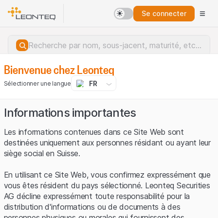
Se connecter
Bienvenue chez Leonteq
FR
Sélectionner une langue
Informations importantes
Les informations contenues dans ce Site Web sont
destinées uniquement aux personnes résidant ou ayant leur
siège social en Suisse.
En utilisant ce Site Web, vous confirmez expressément que
vous êtes résident du pays sélectionné. Leonteq Securities
AG décline expressément toute responsabilité pour la
distribution d'informations ou de documents à des
Erreur du serveur.
personnes physiques ou morales qui fournissent des