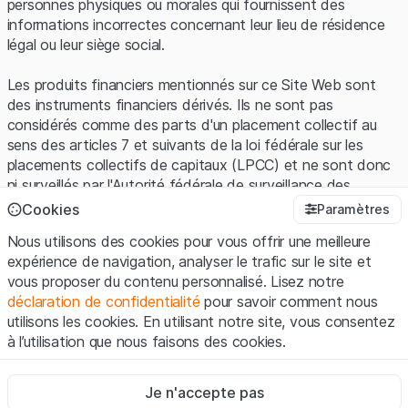
personnes physiques ou morales qui fournissent des
informations incorrectes concernant leur lieu de résidence
légal ou leur siège social.
Les produits financiers mentionnés sur ce Site Web sont
des instruments financiers dérivés. Ils ne sont pas
considérés comme des parts d'un placement collectif au
sens des articles 7 et suivants de la loi fédérale sur les
placements collectifs de capitaux (LPCC) et ne sont donc
ni surveillés par l'Autorité fédérale de surveillance des
Cannot show products.
marchés financiers (FINMA) ni enregistrés auprès de la
Cookies
Paramètres
FINMA. Les investisseurs ne bénéficient pas de la
Nous utilisons des cookies pour vous offrir une meilleure
protection spécifique des investisseurs prévue par la LPCC.
expérience de navigation, analyser le trafic sur le site et
vous proposer du contenu personnalisé. Lisez notre
Conditions d'utilisation et informations juridiques
déclaration de confidentialité
pour savoir comment nous
En utilisant le Site Web de Leonteq Securities AG (ci-après
20 lignes
0 of 0
utilisons les cookies. En utilisant notre site, vous consentez
"Site Web"), vous confirmez que vous avez compris et que
à l’utilisation que nous faisons des cookies.
vous acceptez les informations juridiques, les notes
importantes et les
Conditions d'utilisation
présentées ici. Si
Strictement nécessaires
vous n'acceptez pas les Conditions d'utilisation, veuillez-
Je n'accepte pas
Ces cookies sont nécessaires au bon fonctionnement du site
vous abstenir d'utiliser ce Site Web.