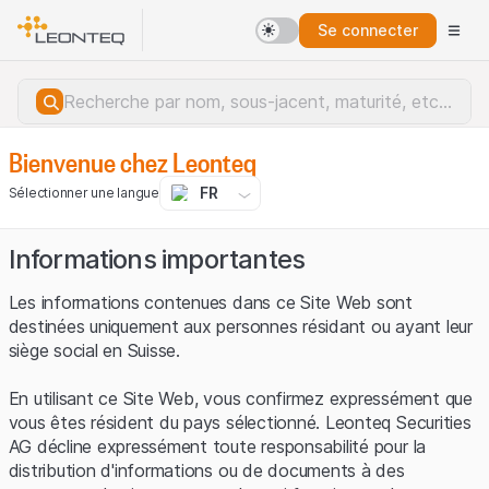
Se connecter
Données fourni
Bienvenue chez Leonteq
Données sur le marché des crypto-monnaies
FR
Sélectionner une langue
Crypto-monnaies
Informations importantes
Les informations contenues dans ce Site Web sont
Crypto products
Pertinence
destinées uniquement aux personnes résidant ou ayant leur
siège social en Suisse.
En utilisant ce Site Web, vous confirmez expressément que
vous êtes résident du pays sélectionné. Leonteq Securities
AG décline expressément toute responsabilité pour la
distribution d'informations ou de documents à des