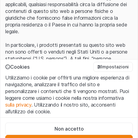
applicabili, qualsiasi responsabilità circa la diffusione dei
contenuti di questo sito web a persone fisiche o
giuridiche che forniscono false informazioni circa la
propria residenza o il Paese in cui hanno la propria sede
legale.
In particolare, i prodotti presentati su questo sito web
non sono offerti o venduti negli Stati Uniti o a persone
statunitensi (“U.S. persons”). A tali fini, “persone
statunitensi” vanno intese nel significato ad esse ascritto
Cannot show products.
Cookies
Impostazioni
nel Regulation S dello United States Securities Act of
Utilizziamo i cookie per offrirti una migliore esperienza di
1933 che include le persone residenti negli Stati Uniti
navigazione, analizzare il traffico del sito e
d’America, le società per azioni e le altre forme societarie
personalizzare i contenuti che ti vengono mostrati. Puoi
americane.
leggere come usiamo i cookie nella nostra informativa
20 righe
0 of 0
sulla privacy
. Utilizzando il nostro sito, acconsenti
Condizioni di utilizzo e informazioni legali
all’utilizzo dei cookie.
Con l’accesso al sito web (di seguito, il “Sito”) si dichiara
di aver compreso e di accettare le informazioni legali, le
Cookie strettamente necessari
avvertenze importanti e le condizioni di utilizzo ivi rese
Non accetto
Questi cookie sono necessari per il funzionamento del sito
disponibili.
Nel caso in cui le
Condizioni di utilizzo
non
web e non possono essere disattivati.