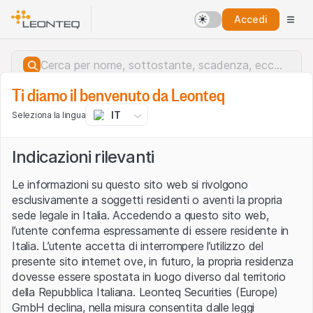
Accedi
Ti diamo il benvenuto da Leonteq
Dati forniti da
Dati del mercato delle crypto
IT
Seleziona la lingua
Criptovalute
Indicazioni rilevanti
Le informazioni su questo sito web si rivolgono
Crypto products
Rilevanza
esclusivamente a soggetti residenti o aventi la propria
sede legale in Italia. Accedendo a questo sito web,
l’utente conferma espressamente di essere residente in
Italia. L’utente accetta di interrompere l’utilizzo del
presente sito internet ove, in futuro, la propria residenza
dovesse essere spostata in luogo diverso dal territorio
della Repubblica Italiana. Leonteq Securities (Europe)
GmbH declina, nella misura consentita dalle leggi