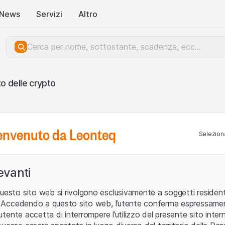
News
Servizi
Altro
o delle crypto
benvenuto da Leonteq
Seleziona
levanti
uesto sito web si rivolgono esclusivamente a soggetti residenti
pto
0 of 0
ia. Accedendo a questo sito web, l’utente conferma espressame
L’utente accetta di interrompere l’utilizzo del presente sito intern