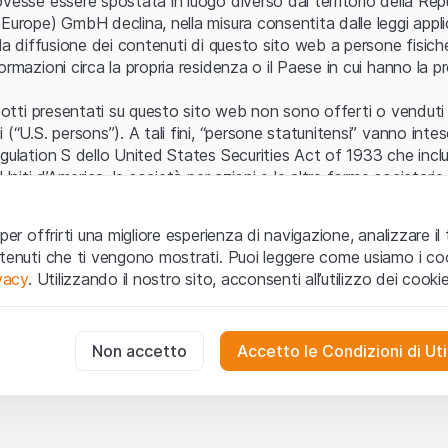
vesse essere spostata in luogo diverso dal territorio della Repu
Europe) GmbH declina, nella misura consentita dalle leggi applica
 la diffusione dei contenuti di questo sito web a persone fisich
ormazioni circa la propria residenza o il Paese in cui hanno la pr
odotti presentati su questo sito web non sono offerti o venduti n
 (“U.S. persons”). A tali fini, “persone statunitensi” vanno intes
egulation S dello United States Securities Act of 1933 che incl
 Uniti d’America, le società per azioni e le altre forme societari
zo e informazioni legali
per offrirti una migliore esperienza di navigazione, analizzare il 
o web (di seguito, il “Sito”) si dichiara di aver compreso e di ac
ntenuti che ti vengono mostrati. Puoi leggere come usiamo i coo
le avvertenze importanti e le condizioni di utilizzo ivi rese dispon
Cannot show produc
ivacy
. Utilizzando il nostro sito, acconsenti all’utilizzo dei cookie
 utilizzo
non siano accettate, l’utente è tenuto ad interromp
te necessari
cessari per il funzionamento del sito web e non possono essere disat
Non accetto
Accetto le Condizioni di Uti
 o invito ad acquistare
odotti, i dati, i servizi, gli strumenti, i documenti (i “Contenuti 
 Sito web hanno esclusivamente finalità informative e non rap
no in forma anonima le interazioni dei visitatori con il sito web per
tazione all’acquisto o alla vendita di prodotti di Leonteq Secur
to degli utenti.
e (Guernsey) Ltd. o qualsiasi altro emittente. Gli investitori n