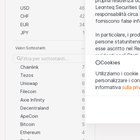
propria residenza do
Leonteq Securities (
USD
46
responsabilità circa
CHF
42
forniscono false inf
EUR
34
JPY
1
In particolare, i pr
persone statunitensi
esse ascritto nel R
Valori Sottostanti
residenti negli Stati
Cookies
Chainlink
7
Condizioni di utiliz
Utilizziamo i cookie 
Tezos
6
Con l’accesso al sit
personalizzare i co
informazioni legali, 
Uniswap
6
informativa
sulla pr
cui le
Condizioni di
Filecoin
6
presente Sito.
Axie Infinity
6
Cookie strettamen
Decentraland
6
Questi cookie sono ne
Assenza di offerta
ApeCoin
6
Le informazioni, i pr
Cookie analitici
0 of 0
descritti su questo
Bitcoin
5
Questi cookie monitora
un’offerta o solleci
meglio il coinvolgimen
Ethereum
4
International Financ