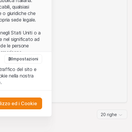
bblica Italiana.
bili, qualsiasi
e o giuridiche che
opria sede legale.
egli Stati Uniti o a
e nel significato ad
ude le persone
e americane.
Impostazioni
traffico del sito e
cettare le
kie nella nostra
ibili.
Nel caso in
ts.
.
ere l’utilizzo del
tivati.
lizzo ed i Cookie
del Sito”) contenuti o
20 righe
presentano né
 comprendere
ities AG, EFG
on possono