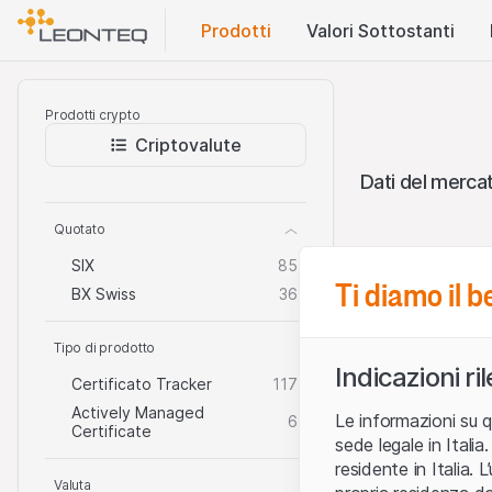
Prodotti
Valori Sottostanti
Prodotti crypto
Criptovalute
Dati del mercat
Quotato
SIX
85
Ti diamo il 
BX Swiss
36
Tipo di prodotto
Indicazioni ri
Certificato Tracker
117
Actively Managed
Le informazioni su q
6
Prodotti cry
Certificate
sede legale in Ital
residente in Italia. 
Valuta