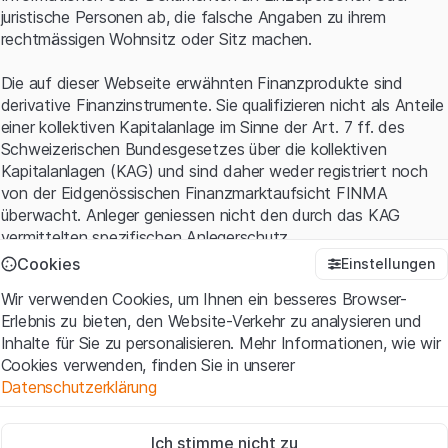
juristische Personen ab, die falsche Angaben zu ihrem
rechtmässigen Wohnsitz oder Sitz machen.
Die auf dieser Webseite erwähnten Finanzprodukte sind
derivative Finanzinstrumente. Sie qualifizieren nicht als Anteile
einer kollektiven Kapitalanlage im Sinne der Art. 7 ff. des
Schweizerischen Bundesgesetzes über die kollektiven
Kapitalanlagen (KAG) und sind daher weder registriert noch
von der Eidgenössischen Finanzmarktaufsicht FINMA
Cannot show products.
überwacht. Anleger geniessen nicht den durch das KAG
vermittelten spezifischen Anlegerschutz.
Cookies
Einstellungen
Anwendungsbedingungen und rechtliche Informationen
Wir verwenden Cookies, um Ihnen ein besseres Browser-
Mit dem Zugriff auf diese Website der Leonteq Securities AG
Erlebnis zu bieten, den Website-Verkehr zu analysieren und
(die "Website") erklären Sie, dass Sie die rechtlichen
20 Zeilen
0 of 0
Inhalte für Sie zu personalisieren. Mehr Informationen, wie wir
Informationen und die wichtigen Hinweise und
Cookies verwenden, finden Sie in unserer
Nutzungsbedingungen
verstanden haben und akzeptieren.
Datenschutzerklärung
Wenn Sie mit den Nutzungsbedingungen nicht einverstanden
sind, unterlassen Sie bitte den Zugriff auf diese Website.
Zwingend notwendig
Ich stimme nicht zu
Diese Cookies sind für die Website erforderlich und können nicht